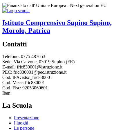
Istituto Comprensivo
Supino
Supino,
Morolo, Patrica
Contatti
Telefono: 0775 487653
Sede: Via Calvone, 03019 Supino (FR)
E-mail: fric830001@istruzione.it
PEC: fric830001@pec.istruzione.it
Cod. IPA: istsc_fric830001
Cod. Mecc: fric830001
Cod. Fisc: 92053060601
Iban:
La Scuola
Presentazione
I luoghi
Le persone