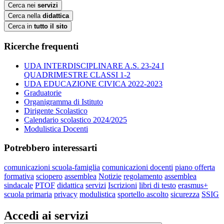
Cerca nei
servizi
Cerca nella
didattica
Cerca in
tutto il sito
Ricerche frequenti
UDA INTERDISCIPLINARE A.S. 23-24 I
QUADRIMESTRE CLASSI 1-2
UDA EDUCAZIONE CIVICA 2022-2023
Graduatorie
Organigramma di Istituto
Dirigente Scolastico
Calendario scolastico 2024/2025
Modulistica Docenti
Potrebbero interessarti
comunicazioni scuola-famiglia
comunicazioni docenti
piano offerta
formativa
sciopero
assemblea
Notizie
regolamento
assemblea
sindacale
PTOF
didattica
servizi
Iscrizioni
libri di testo
erasmus+
scuola primaria
privacy
modulistica
sportello ascolto
sicurezza
SSIG
Accedi ai servizi