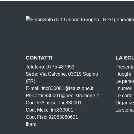
CONTATTI
LA SC
Telefono: 0775 487653
Present
Sede: Via Calvone, 03019 Supino
I luoghi
(FR)
Le pers
E-mail: fric830001@istruzione.it
I numeri
PEC: fric830001@pec.istruzione.it
Le carte
Cod. IPA: istsc_fric830001
Organiz
Cod. Mecc: fric830001
La storia
Cod. Fisc: 92053060601
Iban: