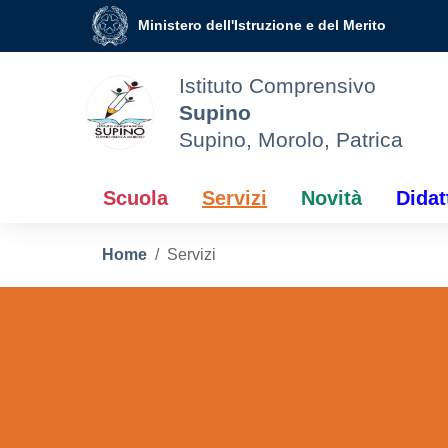
Vai ai contenuti
Vai al menu di navigazione
Vai al footer
Ministero dell'Istruzione e del Merito
Istituto Comprensivo
Supino
Supino, Morolo, Patrica
Scuola
Servizi
Novità
Didat
Home
Servizi