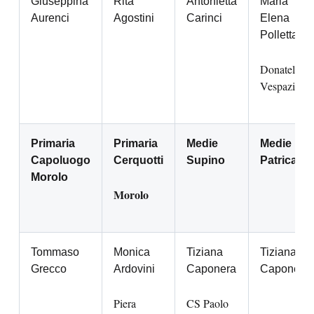
Giuseppina
Rita
Antonietta
Maria
Aurenci
Agostini
Carinci
Elena
Polletta
Donatella
Vespaziani
Primaria
Primaria
Medie
Medie
Capoluogo
Cerquotti
Supino
Patrica
Morolo
Morolo
Tommaso
Monica
Tiziana
Tiziana
Grecco
Ardovini
Caponera
Caponera
Piera
CS Paolo