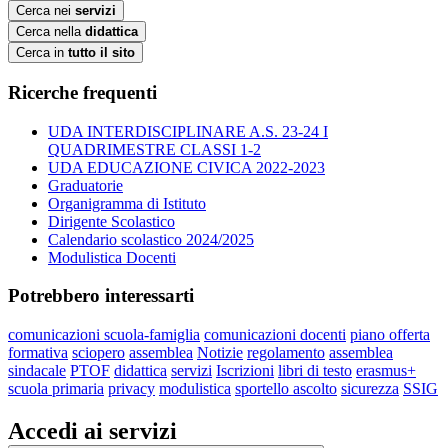
Cerca nei
servizi
Cerca nella
didattica
Cerca in
tutto il sito
Ricerche frequenti
UDA INTERDISCIPLINARE A.S. 23-24 I
QUADRIMESTRE CLASSI 1-2
UDA EDUCAZIONE CIVICA 2022-2023
Graduatorie
Organigramma di Istituto
Dirigente Scolastico
Calendario scolastico 2024/2025
Modulistica Docenti
Potrebbero interessarti
comunicazioni scuola-famiglia
comunicazioni docenti
piano offerta
formativa
sciopero
assemblea
Notizie
regolamento
assemblea
sindacale
PTOF
didattica
servizi
Iscrizioni
libri di testo
erasmus+
scuola primaria
privacy
modulistica
sportello ascolto
sicurezza
SSIG
Accedi ai servizi