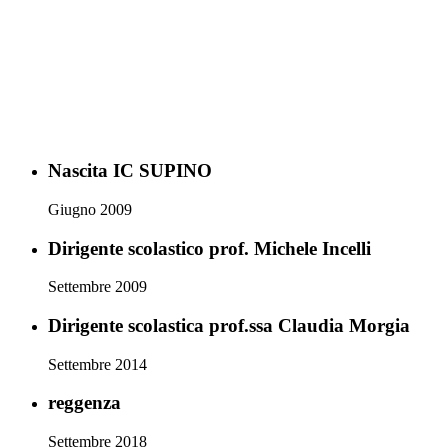
(Apprendimento e socialità), che hanno permesso la realizzazione in
orario extracurricolare di percorsi educativi volti al potenziamento
delle competenze linguistiche, matematiche, logiche e scientifiche,
musicali, artistiche e sportive, nonché alla valorizzazione della
socializzazione durante l'emergenza sanitaria dovuta al COVID-19.
Sono stati attivati anche percorsi di perfezionamento delle lingue e di
preparazione alle certificazioni linguistiche che hanno coinvolto un
gran numero di alunni di varie fasce di livello
Nascita IC SUPINO
Giugno 2009
Dirigente scolastico prof. Michele Incelli
Settembre 2009
Dirigente scolastica prof.ssa Claudia Morgia
Settembre 2014
reggenza
Settembre 2018