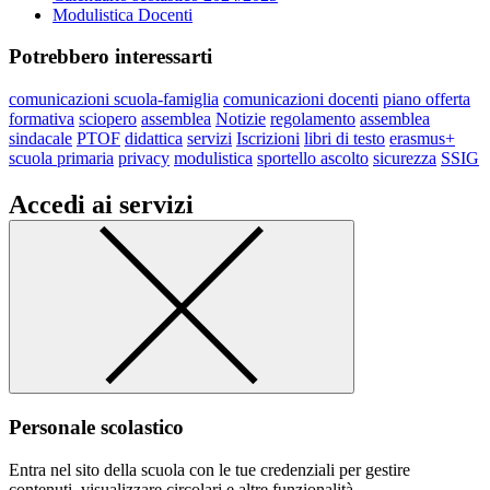
Modulistica Docenti
Potrebbero interessarti
comunicazioni scuola-famiglia
comunicazioni docenti
piano offerta
formativa
sciopero
assemblea
Notizie
regolamento
assemblea
sindacale
PTOF
didattica
servizi
Iscrizioni
libri di testo
erasmus+
scuola primaria
privacy
modulistica
sportello ascolto
sicurezza
SSIG
Accedi ai servizi
Personale scolastico
Entra nel sito della scuola con le tue credenziali per gestire
contenuti, visualizzare circolari e altre funzionalità.