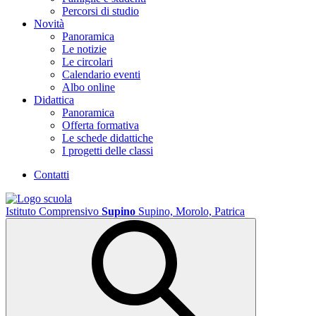
Percorsi di studio
Novità
Panoramica
Le notizie
Le circolari
Calendario eventi
Albo online
Didattica
Panoramica
Offerta formativa
Le schede didattiche
I progetti delle classi
Contatti
Istituto Comprensivo
Supino
Supino, Morolo, Patrica