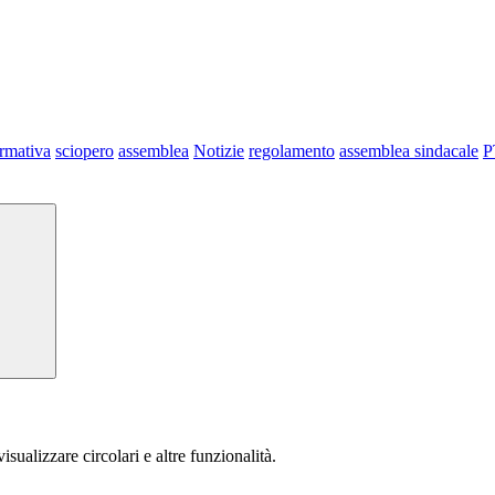
ormativa
sciopero
assemblea
Notizie
regolamento
assemblea sindacale
P
isualizzare circolari e altre funzionalità.