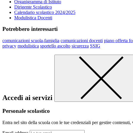
Organigramma di Istituto
Dirigente Scolastico
Calendario scolastico 2024/2025
Modulistica Docenti
Potrebbero interessarti
comunicazioni scuola-famiglia
comunicazioni docenti
piano offerta f
privacy
modulistica
sportello ascolto
sicurezza
SSIG
Accedi ai servizi
Personale scolastico
Entra nel sito della scuola con le tue credenziali per gestire contenuti, v
Email address