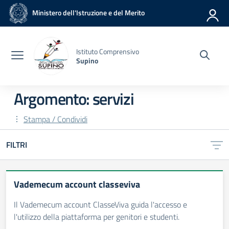
Vai ai contenuti
Vai al menu di navigazione
Vai al footer
Ministero dell'Istruzione e del Merito
Istituto Comprensivo
Supino
Argomento: servizi
Stampa / Condividi
FILTRI
Vademecum account classeviva
Il Vademecum account ClasseViva guida l'accesso e
l'utilizzo della piattaforma per genitori e studenti.