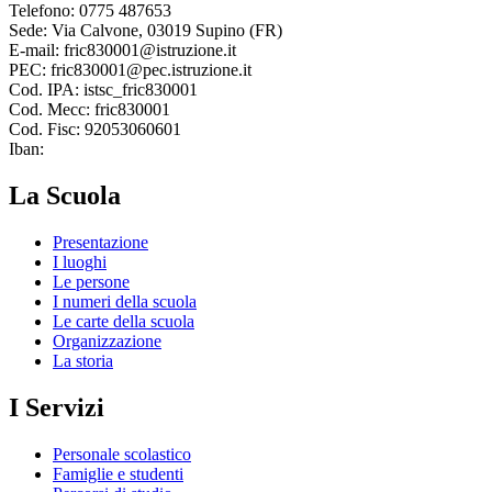
Telefono: 0775 487653
Sede: Via Calvone, 03019 Supino (FR)
E-mail: fric830001@istruzione.it
PEC: fric830001@pec.istruzione.it
Cod. IPA: istsc_fric830001
Cod. Mecc: fric830001
Cod. Fisc: 92053060601
Iban:
La Scuola
Presentazione
I luoghi
Le persone
I numeri della scuola
Le carte della scuola
Organizzazione
La storia
I Servizi
Personale scolastico
Famiglie e studenti