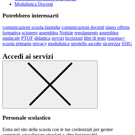
Modulistica Docenti
Potrebbero interessarti
comunicazioni scuola-famiglia
comunicazioni docenti
piano offerta
formativa
sciopero
assemblea
Notizie
regolamento
assemblea
sindacale
PTOF
didattica
servizi
Iscrizioni
libri di testo
erasmus+
scuola primaria
privacy
modulistica
sportello ascolto
sicurezza
SSIG
Accedi ai servizi
Personale scolastico
Entra nel sito della scuola con le tue credenziali per gestire
contenuti, visualizzare circolari e altre funzionalità.