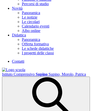
Percorsi di studio
Novità
Panoramica
Le notizie
Le circolari
Calendario eventi
Albo online
Didattica
Panoramica
Offerta formativa
Le schede didattiche
I progetti delle classi
Contatti
Istituto Comprensivo
Supino
Supino, Morolo, Patrica