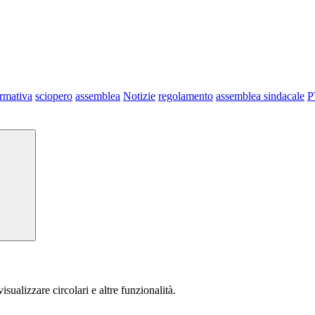
ormativa
sciopero
assemblea
Notizie
regolamento
assemblea sindacale
P
isualizzare circolari e altre funzionalità.