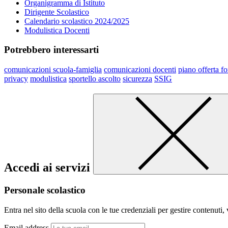
Organigramma di Istituto
Dirigente Scolastico
Calendario scolastico 2024/2025
Modulistica Docenti
Potrebbero interessarti
comunicazioni scuola-famiglia
comunicazioni docenti
piano offerta f
privacy
modulistica
sportello ascolto
sicurezza
SSIG
Accedi ai servizi
Personale scolastico
Entra nel sito della scuola con le tue credenziali per gestire contenuti, v
Email address