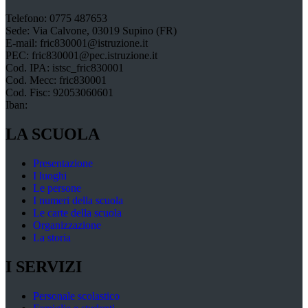
Telefono: 0775 487653
Sede: Via Calvone, 03019 Supino (FR)
E-mail: fric830001@istruzione.it
PEC: fric830001@pec.istruzione.it
Cod. IPA: istsc_fric830001
Cod. Mecc: fric830001
Cod. Fisc: 92053060601
Iban:
LA SCUOLA
Presentazione
I luoghi
Le persone
I numeri della scuola
Le carte della scuola
Organizzazione
La storia
I SERVIZI
Personale scolastico