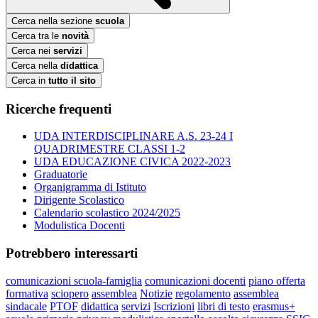
Cerca nella sezione
scuola
Cerca tra le
novità
Cerca nei
servizi
Cerca nella
didattica
Cerca in
tutto il sito
Ricerche frequenti
UDA INTERDISCIPLINARE A.S. 23-24 I
QUADRIMESTRE CLASSI 1-2
UDA EDUCAZIONE CIVICA 2022-2023
Graduatorie
Organigramma di Istituto
Dirigente Scolastico
Calendario scolastico 2024/2025
Modulistica Docenti
Potrebbero interessarti
comunicazioni scuola-famiglia
comunicazioni docenti
piano offerta
formativa
sciopero
assemblea
Notizie
regolamento
assemblea
sindacale
PTOF
didattica
servizi
Iscrizioni
libri di testo
erasmus+