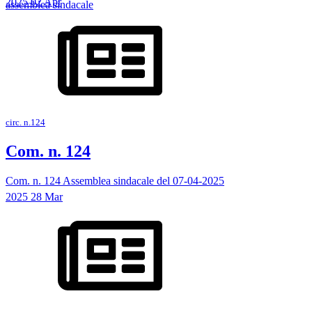
2025
02
Apr
assemblea sindacale
circ. n.124
Com. n. 124
Com. n. 124 Assemblea sindacale del 07-04-2025
2025
28
Mar