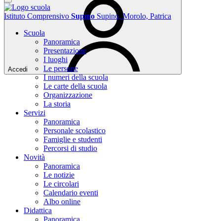
Istituto Comprensivo
Supino
Supino, Morolo, Patrica
Scuola
Panoramica
Presentazione
I luoghi
Le persone
Accedi
I numeri della scuola
Le carte della scuola
Organizzazione
La storia
Servizi
Panoramica
Personale scolastico
Famiglie e studenti
Percorsi di studio
Novità
Panoramica
Le notizie
Le circolari
Calendario eventi
Albo online
Didattica
Panoramica