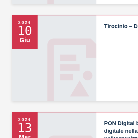
2024
Tirocinio – D
10
Giu
2024
PON Digital 
13
digitale nella
Mar