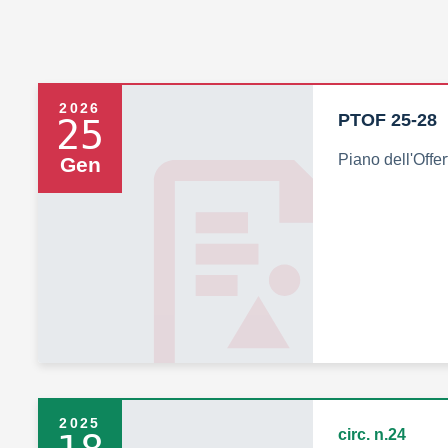
2026
PTOF 25-28
25
Piano dell'Offe
Gen
2025
circ. n.24