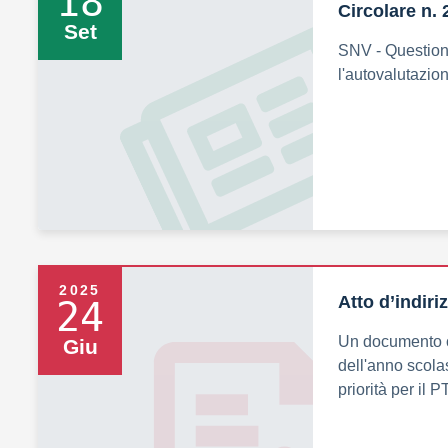
18
Circolare n. 
Set
SNV - Question
l'autovalutazion
2025
Atto d’indiri
24
Un documento ch
Giu
dell'anno scolast
priorità per il 