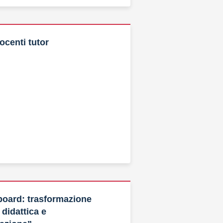
ocenti tutor
board: trasformazione
 didattica e