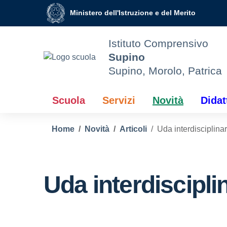
Vai ai contenuti
Vai al menu di navigazione
Vai al footer
Ministero dell'Istruzione e del Merito
Istituto Comprensivo
Supino
Supino, Morolo, Patrica
Scuola
Servizi
Novità
Didat
Home
Novità
Articoli
Uda interdisciplinar
Uda interdiscipli