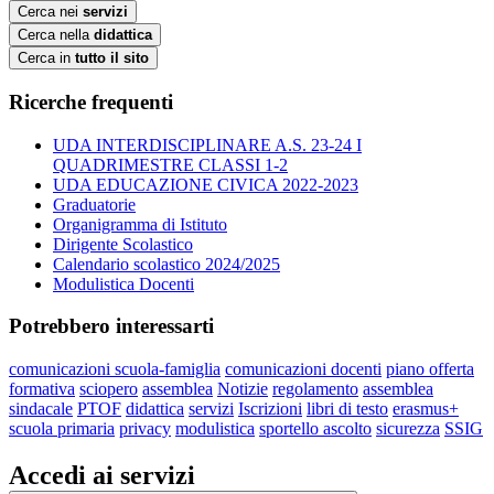
Cerca nei
servizi
Cerca nella
didattica
Cerca in
tutto il sito
Ricerche frequenti
UDA INTERDISCIPLINARE A.S. 23-24 I
QUADRIMESTRE CLASSI 1-2
UDA EDUCAZIONE CIVICA 2022-2023
Graduatorie
Organigramma di Istituto
Dirigente Scolastico
Calendario scolastico 2024/2025
Modulistica Docenti
Potrebbero interessarti
comunicazioni scuola-famiglia
comunicazioni docenti
piano offerta
formativa
sciopero
assemblea
Notizie
regolamento
assemblea
sindacale
PTOF
didattica
servizi
Iscrizioni
libri di testo
erasmus+
scuola primaria
privacy
modulistica
sportello ascolto
sicurezza
SSIG
Accedi ai servizi