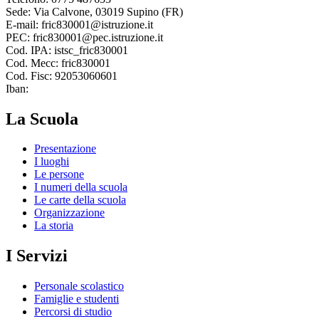
Sede: Via Calvone, 03019 Supino (FR)
E-mail: fric830001@istruzione.it
PEC: fric830001@pec.istruzione.it
Cod. IPA: istsc_fric830001
Cod. Mecc: fric830001
Cod. Fisc: 92053060601
Iban:
La Scuola
Presentazione
I luoghi
Le persone
I numeri della scuola
Le carte della scuola
Organizzazione
La storia
I Servizi
Personale scolastico
Famiglie e studenti
Percorsi di studio