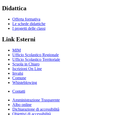
Didattica
Offerta formativa
Le schede didattiche
I progetti delle classi
Link Esterni
MIM
Ufficio Scolastico Regionale
Ufficio Scolastico Territoriale
Scuola in Chiaro
Iscrizioni On Line
Invalsi
Comune
Whisteblowing
Contatti
Amministrazione Trasparente
Albo online
Dichiarazione di accessibilità
Obiettivi di accessibilità