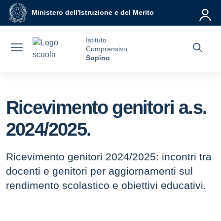
Vai ai contenuti
Vai al menu di navigazione
Vai al footer
Ministero dell'Istruzione e del Merito
Istituto
Comprensivo
Supino
Ricevimento genitori a.s.
2024/2025.
Ricevimento genitori 2024/2025: incontri tra
docenti e genitori per aggiornamenti sul
rendimento scolastico e obiettivi educativi.