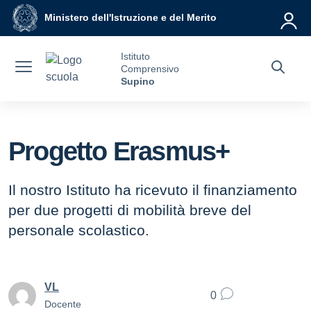
Vai ai contenuti
Vai al menu di navigazione
Vai al footer
Ministero dell'Istruzione e del Merito
Istituto
Comprensivo
Supino
Progetto Erasmus+
Il nostro Istituto ha ricevuto il finanziamento
per due progetti di mobilità breve del
personale scolastico.
VL
0
Docente