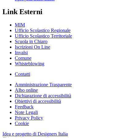
Link Esterni
MIM
Ufficio Scolastico Regionale
Ufficio Scolastico Territoriale
Scuola in Chiaro
Iscrizioni On Line
Invalsi
Comune
Whisteblowing
Contatti
Amministrazione Trasparente
Albo online
Dichiarazione di accessibilità
Obiettivi di accessibilità
Feedback
Note Legali
Privacy Policy
Cookie
Idea e progetto di Designers Italia