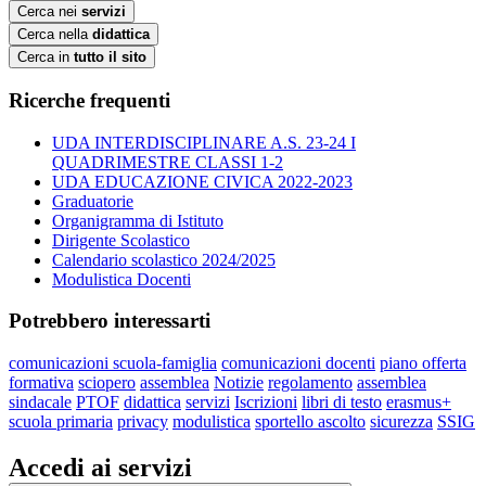
Cerca nei
servizi
Cerca nella
didattica
Cerca in
tutto il sito
Ricerche frequenti
UDA INTERDISCIPLINARE A.S. 23-24 I
QUADRIMESTRE CLASSI 1-2
UDA EDUCAZIONE CIVICA 2022-2023
Graduatorie
Organigramma di Istituto
Dirigente Scolastico
Calendario scolastico 2024/2025
Modulistica Docenti
Potrebbero interessarti
comunicazioni scuola-famiglia
comunicazioni docenti
piano offerta
formativa
sciopero
assemblea
Notizie
regolamento
assemblea
sindacale
PTOF
didattica
servizi
Iscrizioni
libri di testo
erasmus+
scuola primaria
privacy
modulistica
sportello ascolto
sicurezza
SSIG
Accedi ai servizi