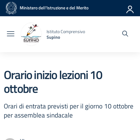
Vai ai contenuti
Vai al menu di navigazione
Vai al footer
Ministero dell'Istruzione e del Merito
Istituto Comprensivo
Supino
Orario inizio lezioni 10
ottobre
Orari di entrata previsti per il giorno 10 ottobre
per assemblea sindacale