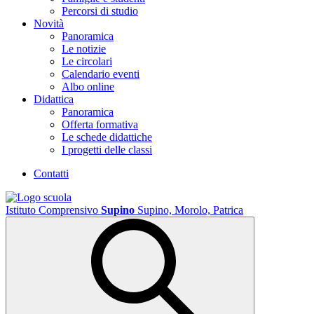
Percorsi di studio
Novità
Panoramica
Le notizie
Le circolari
Calendario eventi
Albo online
Didattica
Panoramica
Offerta formativa
Le schede didattiche
I progetti delle classi
Contatti
Istituto Comprensivo
Supino
Supino, Morolo, Patrica