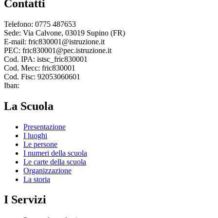
Contatti
Telefono: 0775 487653
Sede: Via Calvone, 03019 Supino (FR)
E-mail: fric830001@istruzione.it
PEC: fric830001@pec.istruzione.it
Cod. IPA: istsc_fric830001
Cod. Mecc: fric830001
Cod. Fisc: 92053060601
Iban:
La Scuola
Presentazione
I luoghi
Le persone
I numeri della scuola
Le carte della scuola
Organizzazione
La storia
I Servizi