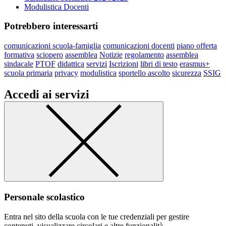
Modulistica Docenti
Potrebbero interessarti
comunicazioni scuola-famiglia
comunicazioni docenti
piano offerta
formativa
sciopero
assemblea
Notizie
regolamento
assemblea
sindacale
PTOF
didattica
servizi
Iscrizioni
libri di testo
erasmus+
scuola primaria
privacy
modulistica
sportello ascolto
sicurezza
SSIG
Accedi ai servizi
Personale scolastico
Entra nel sito della scuola con le tue credenziali per gestire
contenuti, visualizzare circolari e altre funzionalità.