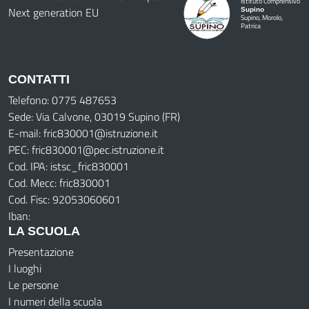
Istituto Comprensivo
Supino
Supino, Morolo,
Patrica
CONTATTI
Telefono: 0775 487653
Sede: Via Calvone, 03019 Supino (FR)
E-mail: fric830001@istruzione.it
PEC: fric830001@pec.istruzione.it
Cod. IPA: istsc_fric830001
Cod. Mecc: fric830001
Cod. Fisc: 92053060601
Iban:
LA SCUOLA
Presentazione
I luoghi
Le persone
I numeri della scuola