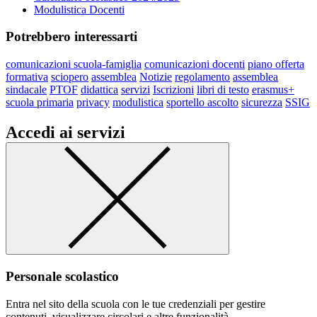
Modulistica Docenti
Potrebbero interessarti
comunicazioni scuola-famiglia
comunicazioni docenti
piano offerta
formativa
sciopero
assemblea
Notizie
regolamento
assemblea
sindacale
PTOF
didattica
servizi
Iscrizioni
libri di testo
erasmus+
scuola primaria
privacy
modulistica
sportello ascolto
sicurezza
SSIG
Accedi ai servizi
Personale scolastico
Entra nel sito della scuola con le tue credenziali per gestire
contenuti, visualizzare circolari e altre funzionalità.