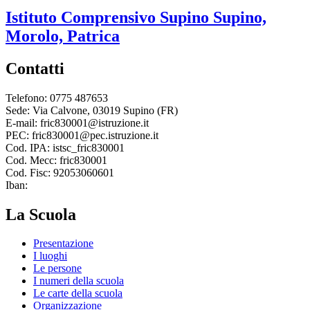
Istituto Comprensivo
Supino
Supino,
Morolo, Patrica
Contatti
Telefono: 0775 487653
Sede: Via Calvone, 03019 Supino (FR)
E-mail: fric830001@istruzione.it
PEC: fric830001@pec.istruzione.it
Cod. IPA: istsc_fric830001
Cod. Mecc: fric830001
Cod. Fisc: 92053060601
Iban:
La Scuola
Presentazione
I luoghi
Le persone
I numeri della scuola
Le carte della scuola
Organizzazione