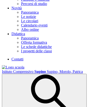
Percorsi di studio
Novità
Panoramica
Le notizie
Le circolari
Calendario eventi
Albo online
Didattica
Panoramica
Offerta formativa
Le schede didattiche
I progetti delle classi
Contatti
Istituto Comprensivo
Supino
Supino, Morolo, Patrica