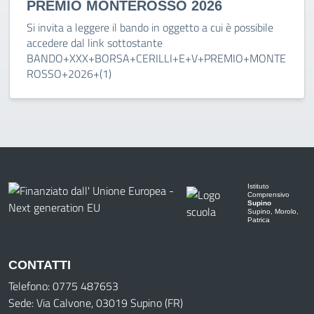
PREMIO MONTEROSSO 2026
Si invita a leggere il bando in oggetto a cui è possibile
accedere dal link sottostante
BANDO+XXX+BORSA+CERILLI+E+V+PREMIO+MONTE
ROSSO+2026+(1)
Istituto
Comprensivo
Supino
Supino, Morolo,
Patrica
CONTATTI
Telefono: 0775 487653
Sede: Via Calvone, 03019 Supino (FR)