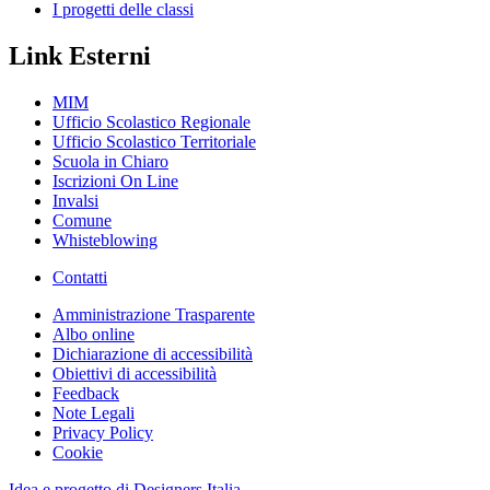
I progetti delle classi
Link Esterni
MIM
Ufficio Scolastico Regionale
Ufficio Scolastico Territoriale
Scuola in Chiaro
Iscrizioni On Line
Invalsi
Comune
Whisteblowing
Contatti
Amministrazione Trasparente
Albo online
Dichiarazione di accessibilità
Obiettivi di accessibilità
Feedback
Note Legali
Privacy Policy
Cookie
Idea e progetto di Designers Italia