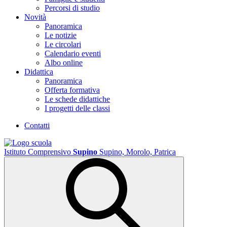
Percorsi di studio
Novità
Panoramica
Le notizie
Le circolari
Calendario eventi
Albo online
Didattica
Panoramica
Offerta formativa
Le schede didattiche
I progetti delle classi
Contatti
Istituto Comprensivo
Supino
Supino, Morolo, Patrica