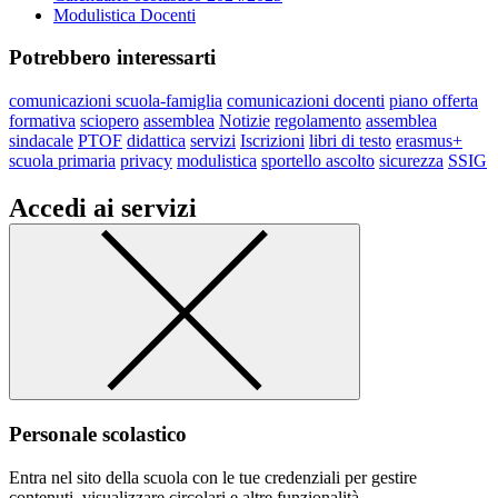
Modulistica Docenti
Potrebbero interessarti
comunicazioni scuola-famiglia
comunicazioni docenti
piano offerta
formativa
sciopero
assemblea
Notizie
regolamento
assemblea
sindacale
PTOF
didattica
servizi
Iscrizioni
libri di testo
erasmus+
scuola primaria
privacy
modulistica
sportello ascolto
sicurezza
SSIG
Accedi ai servizi
Personale scolastico
Entra nel sito della scuola con le tue credenziali per gestire
contenuti, visualizzare circolari e altre funzionalità.