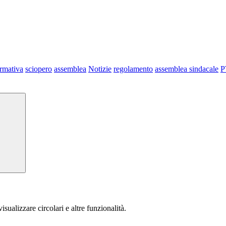
ormativa
sciopero
assemblea
Notizie
regolamento
assemblea sindacale
P
isualizzare circolari e altre funzionalità.