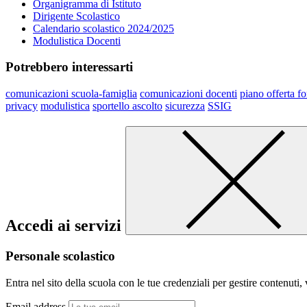
Organigramma di Istituto
Dirigente Scolastico
Calendario scolastico 2024/2025
Modulistica Docenti
Potrebbero interessarti
comunicazioni scuola-famiglia
comunicazioni docenti
piano offerta f
privacy
modulistica
sportello ascolto
sicurezza
SSIG
Accedi ai servizi
Personale scolastico
Entra nel sito della scuola con le tue credenziali per gestire contenuti, v
Email address