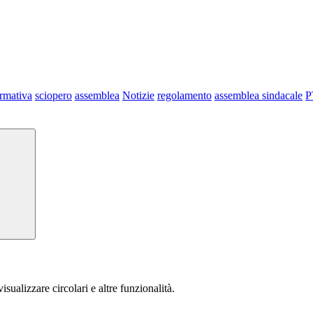
ormativa
sciopero
assemblea
Notizie
regolamento
assemblea sindacale
P
isualizzare circolari e altre funzionalità.