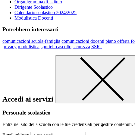
Organigramma di Istituto
Dirigente Scolastico
Calendario scolastico 2024/2025
Modulistica Docenti
Potrebbero interessarti
comunicazioni scuola-famiglia
comunicazioni docenti
piano offerta f
privacy
modulistica
sportello ascolto
sicurezza
SSIG
Accedi ai servizi
Personale scolastico
Entra nel sito della scuola con le tue credenziali per gestire contenuti, v
Email address