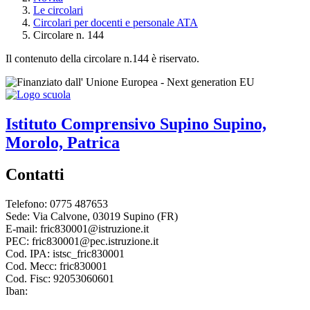
Le circolari
Circolari per docenti e personale ATA
Circolare n. 144
Il contenuto della circolare n.144 è riservato.
Istituto Comprensivo
Supino
Supino,
Morolo, Patrica
Contatti
Telefono: 0775 487653
Sede: Via Calvone, 03019 Supino (FR)
E-mail: fric830001@istruzione.it
PEC: fric830001@pec.istruzione.it
Cod. IPA: istsc_fric830001
Cod. Mecc: fric830001
Cod. Fisc: 92053060601
Iban: