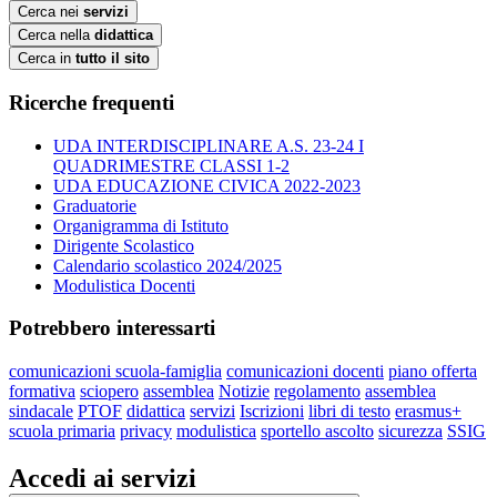
Cerca nei
servizi
Cerca nella
didattica
Cerca in
tutto il sito
Ricerche frequenti
UDA INTERDISCIPLINARE A.S. 23-24 I
QUADRIMESTRE CLASSI 1-2
UDA EDUCAZIONE CIVICA 2022-2023
Graduatorie
Organigramma di Istituto
Dirigente Scolastico
Calendario scolastico 2024/2025
Modulistica Docenti
Potrebbero interessarti
comunicazioni scuola-famiglia
comunicazioni docenti
piano offerta
formativa
sciopero
assemblea
Notizie
regolamento
assemblea
sindacale
PTOF
didattica
servizi
Iscrizioni
libri di testo
erasmus+
scuola primaria
privacy
modulistica
sportello ascolto
sicurezza
SSIG
Accedi ai servizi