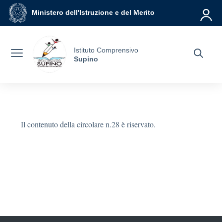
Vai ai contenuti
Vai al menu di navigazione
Vai al footer
Ministero dell'Istruzione e del Merito
Istituto Comprensivo
Supino
Il contenuto della circolare n.28 è riservato.