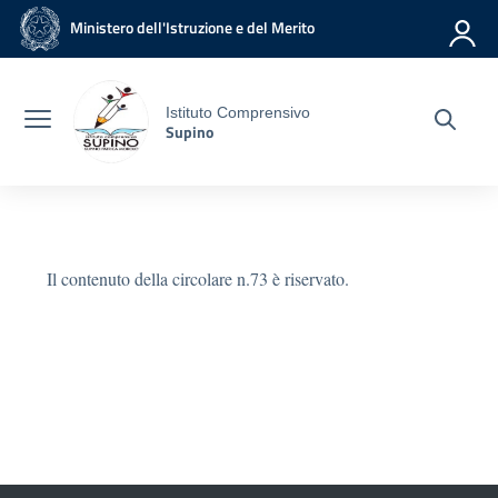
Vai ai contenuti
Vai al menu di navigazione
Vai al footer
Ministero dell'Istruzione e del Merito
Istituto Comprensivo
Supino
Il contenuto della circolare n.73 è riservato.