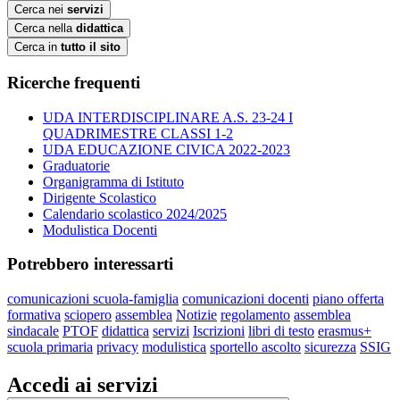
Cerca nei
servizi
Cerca nella
didattica
Cerca in
tutto il sito
Ricerche frequenti
UDA INTERDISCIPLINARE A.S. 23-24 I
QUADRIMESTRE CLASSI 1-2
UDA EDUCAZIONE CIVICA 2022-2023
Graduatorie
Organigramma di Istituto
Dirigente Scolastico
Calendario scolastico 2024/2025
Modulistica Docenti
Potrebbero interessarti
comunicazioni scuola-famiglia
comunicazioni docenti
piano offerta
formativa
sciopero
assemblea
Notizie
regolamento
assemblea
sindacale
PTOF
didattica
servizi
Iscrizioni
libri di testo
erasmus+
scuola primaria
privacy
modulistica
sportello ascolto
sicurezza
SSIG
Accedi ai servizi