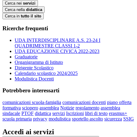
Cerca nei
servizi
Cerca nella
didattica
Cerca in
tutto il sito
Ricerche frequenti
UDA INTERDISCIPLINARE A.S. 23-24 I
QUADRIMESTRE CLASSI 1-2
UDA EDUCAZIONE CIVICA 2022-2023
Graduatorie
Organigramma di Istituto
Dirigente Scolastico
Calendario scolastico 2024/2025
Modulistica Docenti
Potrebbero interessarti
comunicazioni scuola-famiglia
comunicazioni docenti
piano offerta
formativa
sciopero
assemblea
Notizie
regolamento
assemblea
sindacale
PTOF
didattica
servizi
Iscrizioni
libri di testo
erasmus+
scuola primaria
privacy
modulistica
sportello ascolto
sicurezza
SSIG
Accedi ai servizi