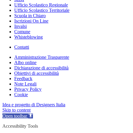
Ufficio Scolastico Regionale
Ufficio Scolastico Territoriale
Scuola in Chiaro
Iscrizioni On Line
Invalsi
Comune
Whisteblowing
Contatti
Amministrazione Trasparente
Albo online
Dichiarazione di accessibilità
Obiettivi di accessibilità
Feedback
Note Legali
Privacy Policy
Cookie
Idea e progetto di Designers Italia
Skip to content
Open toolbar
Accessibility Tools