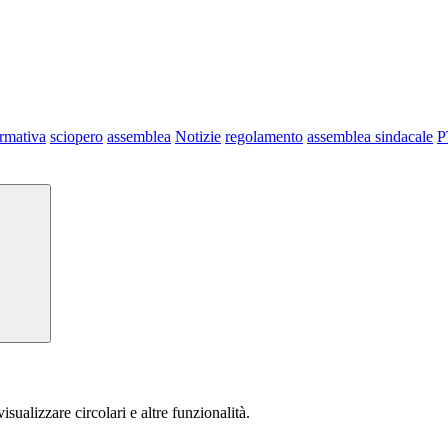
ormativa
sciopero
assemblea
Notizie
regolamento
assemblea sindacale
P
isualizzare circolari e altre funzionalità.