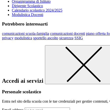
Organigramma di Istituto
Dirigente Scolastico
Calendario scolastico 2024/2025
Modulistica Docenti
Potrebbero interessarti
comunicazioni scuola-famiglia
comunicazioni docenti
piano offerta f
privacy
modulistica
sportello ascolto
sicurezza
SSIG
Accedi ai servizi
Personale scolastico
Entra nel sito della scuola con le tue credenziali per gestire contenuti, v
Email address