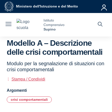
Vai ai contenuti
Vai al menu di navigazione
Vai al footer
Ministero dell'Istruzione e del Merito
Istituto
Comprensivo
Supino
Modello A – Descrizione
delle crisi comportamentali
Modulo per la segnalazione di situazioni con
crisi comportamentali
Stampa / Condividi
Argomenti
crisi comportamentali