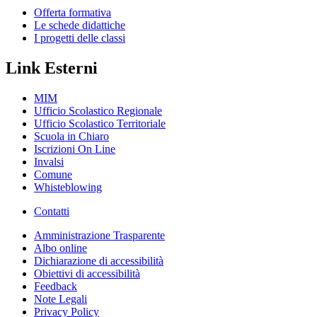
Offerta formativa
Le schede didattiche
I progetti delle classi
Link Esterni
MIM
Ufficio Scolastico Regionale
Ufficio Scolastico Territoriale
Scuola in Chiaro
Iscrizioni On Line
Invalsi
Comune
Whisteblowing
Contatti
Amministrazione Trasparente
Albo online
Dichiarazione di accessibilità
Obiettivi di accessibilità
Feedback
Note Legali
Privacy Policy