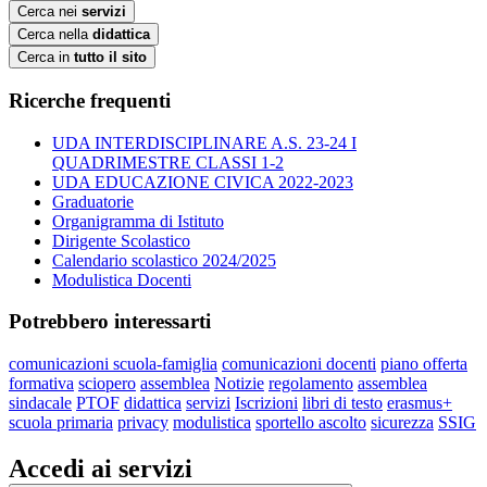
Cerca nei
servizi
Cerca nella
didattica
Cerca in
tutto il sito
Ricerche frequenti
UDA INTERDISCIPLINARE A.S. 23-24 I
QUADRIMESTRE CLASSI 1-2
UDA EDUCAZIONE CIVICA 2022-2023
Graduatorie
Organigramma di Istituto
Dirigente Scolastico
Calendario scolastico 2024/2025
Modulistica Docenti
Potrebbero interessarti
comunicazioni scuola-famiglia
comunicazioni docenti
piano offerta
formativa
sciopero
assemblea
Notizie
regolamento
assemblea
sindacale
PTOF
didattica
servizi
Iscrizioni
libri di testo
erasmus+
scuola primaria
privacy
modulistica
sportello ascolto
sicurezza
SSIG
Accedi ai servizi