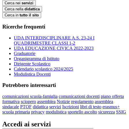
Cerca nei
servizi
Cerca nella
didattica
Cerca in
tutto il sito
Ricerche frequenti
UDA INTERDISCIPLINARE A.S. 23-24 I
QUADRIMESTRE CLASSI 1-2
UDA EDUCAZIONE CIVICA 2022-2023
Graduatorie
Organigramma di Istituto
Dirigente Scolastico
Calendario scolastico 2024/2025
Modulistica Docenti
Potrebbero interessarti
comunicazioni scuola-famiglia
comunicazioni docenti
piano offerta
formativa
sciopero
assemblea
Notizie
regolamento
assemblea
sindacale
PTOF
didattica
servizi
Iscrizioni
libri di testo
erasmus+
scuola primaria
privacy
modulistica
sportello ascolto
sicurezza
SSIG
Accedi ai servizi