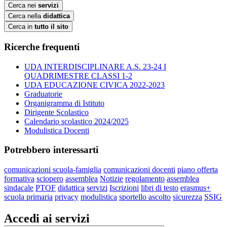
Cerca nei
servizi
Cerca nella
didattica
Cerca in
tutto il sito
Ricerche frequenti
UDA INTERDISCIPLINARE A.S. 23-24 I
QUADRIMESTRE CLASSI 1-2
UDA EDUCAZIONE CIVICA 2022-2023
Graduatorie
Organigramma di Istituto
Dirigente Scolastico
Calendario scolastico 2024/2025
Modulistica Docenti
Potrebbero interessarti
comunicazioni scuola-famiglia
comunicazioni docenti
piano offerta
formativa
sciopero
assemblea
Notizie
regolamento
assemblea
sindacale
PTOF
didattica
servizi
Iscrizioni
libri di testo
erasmus+
scuola primaria
privacy
modulistica
sportello ascolto
sicurezza
SSIG
Accedi ai servizi