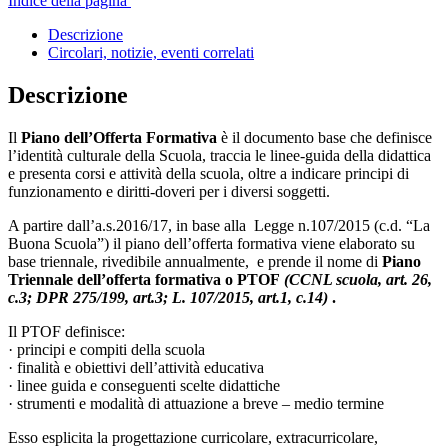
Indice della pagina
Descrizione
Circolari, notizie, eventi correlati
Descrizione
Il
Piano dell’Offerta Formativa
è il documento base che definisce
l’identità culturale della Scuola, traccia le linee-guida della didattica
e presenta corsi e attività della scuola, oltre a indicare principi di
funzionamento e diritti-doveri per i diversi soggetti.
A partire dall’a.s.2016/17, in base alla Legge n.107/2015 (c.d. “La
Buona Scuola”) il piano dell’offerta formativa viene elaborato su
base triennale, rivedibile annualmente, e prende il nome di
Piano
Triennale dell’offerta formativa o PTOF
(CCNL scuola, art. 26,
c.3; DPR 275/199, art.3; L. 107/2015, art.1, c.14)
.
Il PTOF definisce:
· principi e compiti della scuola
· finalità e obiettivi dell’attività educativa
· linee guida e conseguenti scelte didattiche
· strumenti e modalità di attuazione a breve – medio termine
Esso esplicita la progettazione curricolare, extracurricolare,