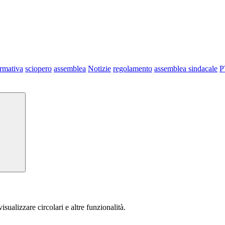
ormativa
sciopero
assemblea
Notizie
regolamento
assemblea sindacale
P
isualizzare circolari e altre funzionalità.