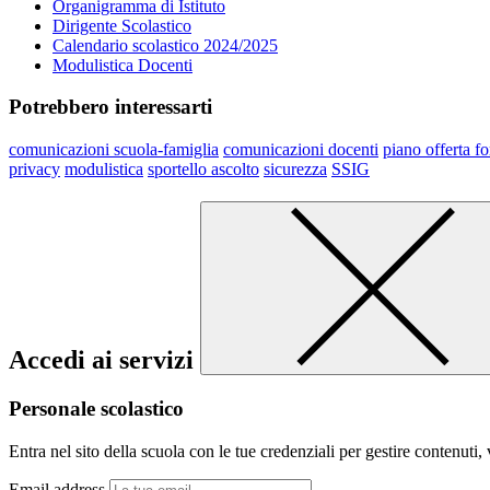
Organigramma di Istituto
Dirigente Scolastico
Calendario scolastico 2024/2025
Modulistica Docenti
Potrebbero interessarti
comunicazioni scuola-famiglia
comunicazioni docenti
piano offerta f
privacy
modulistica
sportello ascolto
sicurezza
SSIG
Accedi ai servizi
Personale scolastico
Entra nel sito della scuola con le tue credenziali per gestire contenuti, v
Email address