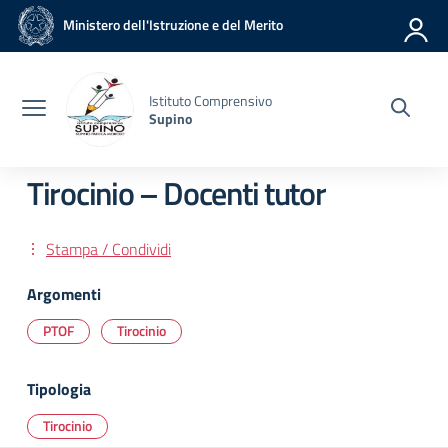
Vai ai contenuti
Vai al menu di navigazione
Vai al footer
Ministero dell'Istruzione e del Merito
Istituto Comprensivo
Supino
Tirocinio – Docenti tutor
Stampa / Condividi
Argomenti
PTOF
Tirocinio
Tipologia
Tirocinio