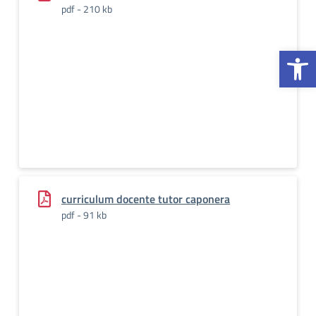
pdf - 210 kb
Op
curriculum docente tutor caponera
pdf - 91 kb