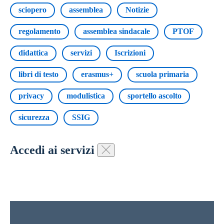
sciopero
assemblea
Notizie
regolamento
assemblea sindacale
PTOF
didattica
servizi
Iscrizioni
libri di testo
erasmus+
scuola primaria
privacy
modulistica
sportello ascolto
sicurezza
SSIG
Accedi ai servizi