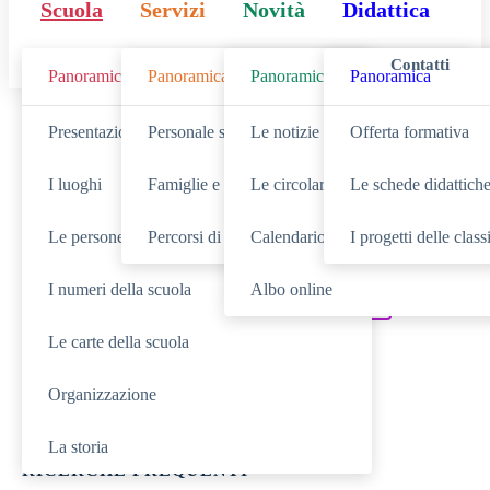
Scuola
Servizi
Novità
Didattica
Contatti
Panoramica
Panoramica
Panoramica
Panoramica
Cerca
Presentazione
Personale scolastico
Le notizie
Offerta formativa
I luoghi
Famiglie e studenti
Le circolari
Le schede didattich
Le persone
Percorsi di studio
Calendario eventi
I progetti delle class
SCUOLA
Cerca nella sezione
I numeri della scuola
Albo online
NOVITÀ
SERVIZI
Cerca tra le
Cerca nei
Le carte della scuola
DIDATTICA
Cerca nella
Organizzazione
TUTTO IL SITO
Cerca in
La storia
RICERCHE FREQUENTI