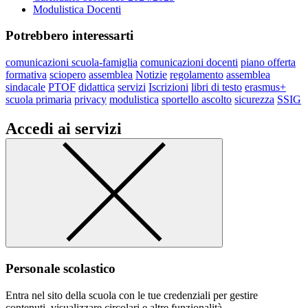
Modulistica Docenti
Potrebbero interessarti
comunicazioni scuola-famiglia
comunicazioni docenti
piano offerta
formativa
sciopero
assemblea
Notizie
regolamento
assemblea
sindacale
PTOF
didattica
servizi
Iscrizioni
libri di testo
erasmus+
scuola primaria
privacy
modulistica
sportello ascolto
sicurezza
SSIG
Accedi ai servizi
Personale scolastico
Entra nel sito della scuola con le tue credenziali per gestire
contenuti, visualizzare circolari e altre funzionalità.