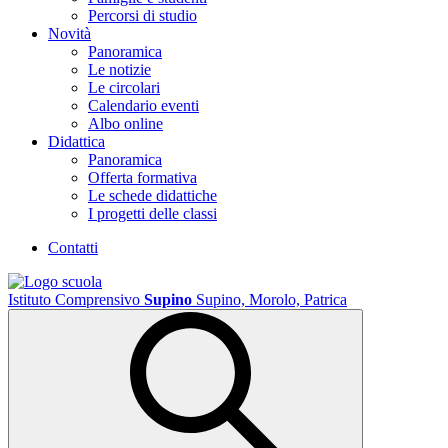
Percorsi di studio
Novità
Panoramica
Le notizie
Le circolari
Calendario eventi
Albo online
Didattica
Panoramica
Offerta formativa
Le schede didattiche
I progetti delle classi
Contatti
Istituto Comprensivo
Supino
Supino, Morolo, Patrica