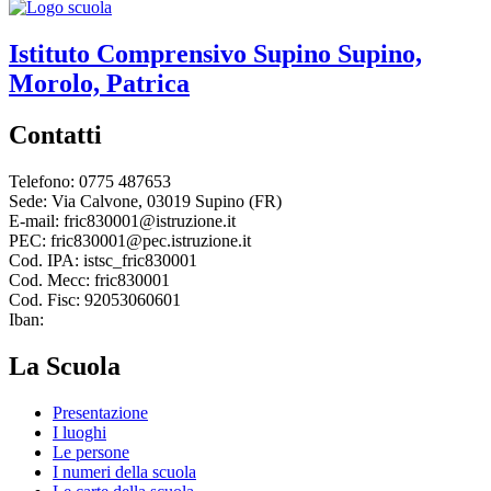
Istituto Comprensivo
Supino
Supino,
Morolo, Patrica
Contatti
Telefono: 0775 487653
Sede: Via Calvone, 03019 Supino (FR)
E-mail: fric830001@istruzione.it
PEC: fric830001@pec.istruzione.it
Cod. IPA: istsc_fric830001
Cod. Mecc: fric830001
Cod. Fisc: 92053060601
Iban:
La Scuola
Presentazione
I luoghi
Le persone
I numeri della scuola