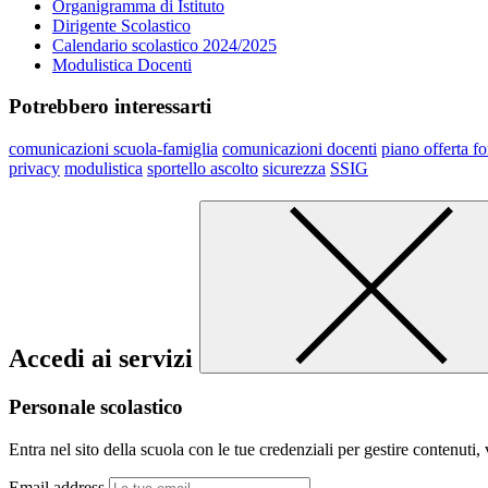
Organigramma di Istituto
Dirigente Scolastico
Calendario scolastico 2024/2025
Modulistica Docenti
Potrebbero interessarti
comunicazioni scuola-famiglia
comunicazioni docenti
piano offerta f
privacy
modulistica
sportello ascolto
sicurezza
SSIG
Accedi ai servizi
Personale scolastico
Entra nel sito della scuola con le tue credenziali per gestire contenuti, v
Email address