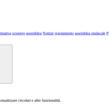
ormativa
sciopero
assemblea
Notizie
regolamento
assemblea sindacale
P
isualizzare circolari e altre funzionalità.