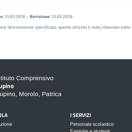
o:
13.05.2026
-
Revisione:
13.05.2026
ove diversamente specificato, questo articolo è stato rilasciato sott
stituto Comprensivo
upino
upino, Morolo, Patrica
OLA
I SERVIZI
azione
Personale scolastico
Famiglie e studenti