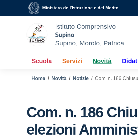
Vai ai contenuti
Vai al menu di navigazione
Vai al footer
Ministero dell'Istruzione e del Merito
Istituto Comprensivo
Supino
Supino, Morolo, Patrica
Scuola
Servizi
Novità
Didat
Home
Novità
Notizie
Com. n. 186 Chiusur
Com. n. 186 Chiu
elezioni Amminis