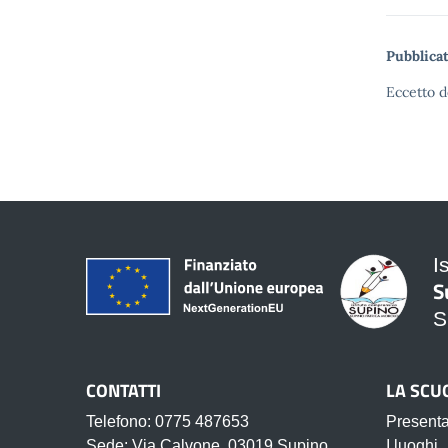
Pubblicat
Eccetto d
I
S
S
CONTATTI
LA SCU
Telefono: 0775 487653
Present
Sede: Via Calvone, 03019 Supino
I luoghi