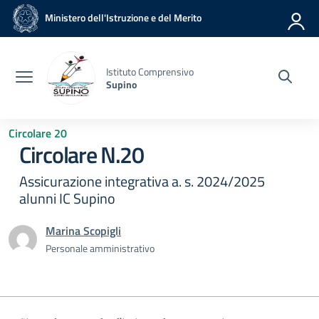
Vai ai contenuti
Vai al menu di navigazione
Vai al footer
Ministero dell'Istruzione e del Merito
Istituto Comprensivo
Supino
Circolare 20
Circolare N.20
Assicurazione integrativa a. s. 2024/2025
alunni IC Supino
Marina Scopigli
Personale amministrativo