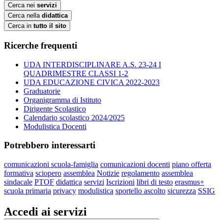
Cerca nei
servizi
Cerca nella
didattica
Cerca in
tutto il sito
Ricerche frequenti
UDA INTERDISCIPLINARE A.S. 23-24 I
QUADRIMESTRE CLASSI 1-2
UDA EDUCAZIONE CIVICA 2022-2023
Graduatorie
Organigramma di Istituto
Dirigente Scolastico
Calendario scolastico 2024/2025
Modulistica Docenti
Potrebbero interessarti
comunicazioni scuola-famiglia
comunicazioni docenti
piano offerta
formativa
sciopero
assemblea
Notizie
regolamento
assemblea
sindacale
PTOF
didattica
servizi
Iscrizioni
libri di testo
erasmus+
scuola primaria
privacy
modulistica
sportello ascolto
sicurezza
SSIG
Accedi ai servizi