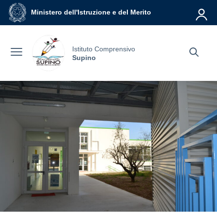
Vai ai contenuti
Vai al menu di navigazione
Vai al footer
Ministero dell'Istruzione e del Merito
Istituto Comprensivo
Supino